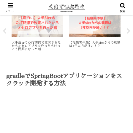
働き方
就活
プ
メニュー
検索
r
大手SIerのOJT研修で放置された
【転職実体験】大手sierからの転職
【L
た体
からオセロアプリを作ったらけっ
は3年以内が良い！？
機能
こう問題になった話
Re
gradleでSpringBootアプリケーションをス
クラッチ開発する方法