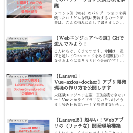
でのバリデーション実装方法を解
説
フロント側（vue）のバリデーションを実
装したい！どんな風に実装するのー？記
事は、こんな悩みに対して書きました。
この記事を書いている私は、2020年1月
現在メガベンチャーの社内スタートアッ
プの部署でエンジニア（1年目）をしてま
【Webエンジニアへの道】Gitで
プログラミング
す。プログラミ...
遊んでみよう！
こんにちは、くまてつです。今回は、遊
びを通してGitコマンドをある程度使いこ
なせるようになろうという企画です！Git
とは、ソースコードを管理するためのツ
ール。まさに、「Gitを制するものは
Web系を制する」と言っても過言ではな
【Laravel＋
プログラミング
いでしょう。（...
Vue+axios+docker】アプリ開発
環境の作り方を公開します
未経験エンジニア志望「DB接続できない
ー！Vueとかライブラリ使いたいけどう
まく読み込めないー！全然進まないもう
やだー！」といった悩みに対しての記事
です。この記事を書いている僕は、社会
人1年目で大手SIer退職→プログラミング
【Laravel8】超早い！Webアプ
プログラミング
未経験から独学...
リの（リッチな）開発環境構築