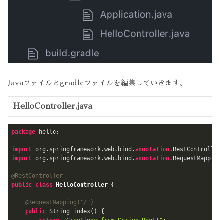
Javaファイルとgradleファイルを編集していきます。
HelloController.java
package
 hello;

import
 org.springframework.web.bind.
annotation
import
 org.springframework.web.bind.
annotation
.RequestMapping
@RestController
public
class
HelloController
{

@RequestMapping(
"/"
)
public
 String index() {
