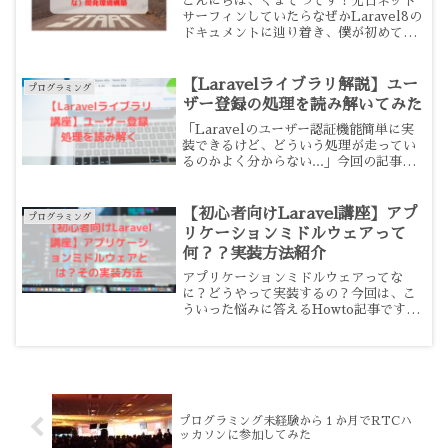
こんにちは、くまてつです！先日ネット
サーフィンしていたらなぜかLaravel8の
ドキュメントに辿り着き、僕が初めて
Laravel（5.7）を触った当時（2018年4
月くらい）よりだいぶ便利になってな
い！？！？と思ったので、記事書きま
【Laravelライブラリ解説】ユー
プログラミング
す。普段...
ザー登録の処理を読み解いてみた
「Laravelのユーザー認証機能簡単に実
装できるけど、どういう処理が走ってい
るのかよく分からない...」今回の記事は
こんな悩みに対して書きました。本記事
を書いている私は未経験からWeb系に転
職したWebエンジニア1年目で、主に
【初心者向けLaravel講座】アプ
プログラミング
Larave...
リケーションミドルウェアって
何？？実装方法紹介
アプリケーションミドルウェアってな
に？どうやって実装するの？今回は、こ
ういった悩みに答えるHowto記事です。
私は、大手SIerを1年で退職し、未経験か
らWebエンジニアに転身しました。未経
験ならではの視点で、業務で初めて知っ
たこと、また知...
プログラミング未経験から１か月でRTCハ
ッカソンに参加してみた