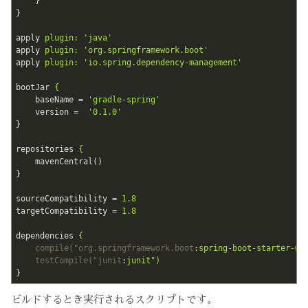
}
}
apply
plugin: 'java'
apply
plugin: 'org.springframework.boot'
apply
plugin: 'io.spring.dependency-management'
bootJar
{
baseName
 = 
'gradle-spring'
version
 =  
'0.1.0'
}
repositories
{
mavenCentral()
}
sourceCompatibility
 = 
1.8
targetCompatibility
 = 
1.8
dependencies
{
compile("org.springframework.boot
:
spring-boot-starter-we
testCompile("junit
:
junit")
}
ビルドするとき実行されるスクリプトです。