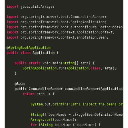
import
 java.util.Arrays;

import
import
import
import
import
 org.springframework.context.annotation.Bean;

@
SpringBootApplication
public
class
Application
{

public
static
 void main(
String
[] args) {

SpringApplication
.run(
Application
.
class
, 
args
);

    }

    @
Bean
public
CommandLineRunner
commandLineRunner
(
ApplicationCo
return
 args -> {

System
.out.
println
(
"Let's inspect the beans prov
String
[] beanNames = ctx.getBeanDefinitionNames()
Arrays
.
sort
(beanNames);

for
 (
String
 beanName : beanNames) {
