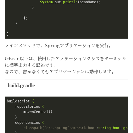
System
.out.
println
(beanName);

            }

        };

    }

}
メインメソッドで、Springアプリケーションを実行。
@Bean以下は、使用したアノテーションクラスをターミナル
に標準出力する記述です。
なので、書かなくてもアプリケーションは動作します。
build.gradle
buildscript
{
repositories
{
mavenCentral()
}
dependencies
{
classpath("org.springframework.boot
:
spring-boot-grad