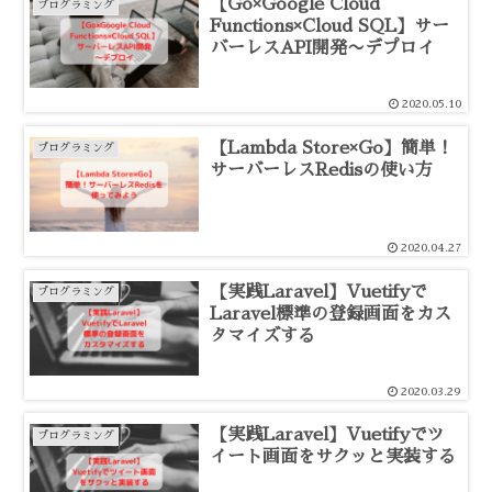
【Go×Google Cloud
プログラミング
Functions×Cloud SQL】サー
バーレスAPI開発〜デプロイ
2020.05.10
【Lambda Store×Go】簡単！
プログラミング
サーバーレスRedisの使い方
2020.04.27
【実践Laravel】Vuetifyで
プログラミング
Laravel標準の登録画面をカス
タマイズする
2020.03.29
【実践Laravel】Vuetifyでツ
プログラミング
イート画面をサクッと実装する