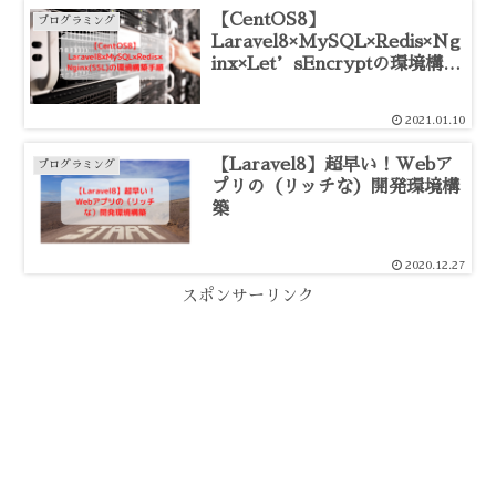
【CentOS8】
プログラミング
Laravel8×MySQL×Redis×Ng
inx×Let’sEncryptの環境構築
手順
2021.01.10
【Laravel8】超早い！Webア
プログラミング
プリの（リッチな）開発環境構
築
2020.12.27
スポンサーリンク