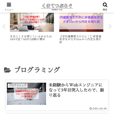
働き方
就活
就
メニュー
検索
系転
生きにくさを感じているあなたは
【学内推薦落ちたのに！】非情報
【転
INFP型？MBTI診断の薦め
系学生が大手SIerから内定を得た
は3
話
プログラミング
未経験からWebエンジニアに
プログラミング
なって3年目突入したので、振
り返る
2021.06.06